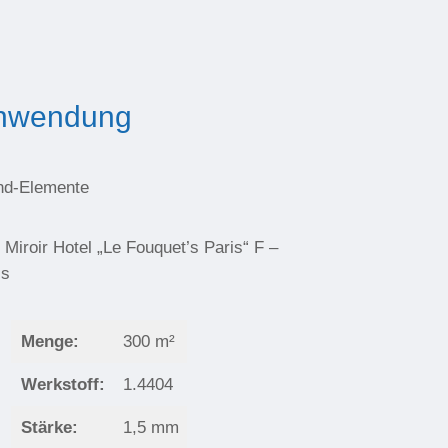
nwendung
d-Elemente
 Miroir
Hotel „Le Fouquet’s Paris“
F –
is
Menge:
300 m²
Werkstoff:
1.4404
Stärke:
1,5 mm