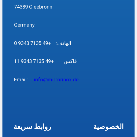
74389 Cleebronn
Germany
الهاتف: +49 7135 9343 0
فاكس: +49 7135 9343 11
Email:
info@mirrorinox.de
الخصوصية
روابط سريعة