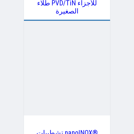
طلاء PVD/TiN للأجزاء
الصغيرة
تشطيبات nanoINOX®