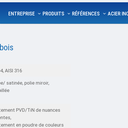
ENTREPRISE
PRODUITS
RÉFÉRENCES
ACIER I
bois
4, AISI 316
e/ satinée, polie miroir,
illée
êtement PVD/TiN de nuances
entes,
tement en poudre de couleurs