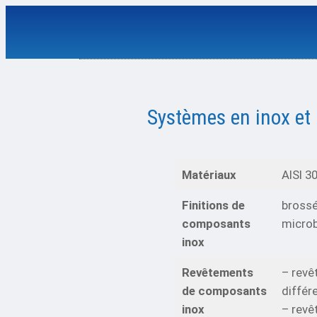
Aller
au
contenu
Systèmes en inox et 
Matériaux
AISI 30
Finitions de
brossé
composants
microb
inox
Revêtements
– rev
de composants
différ
inox
– revê