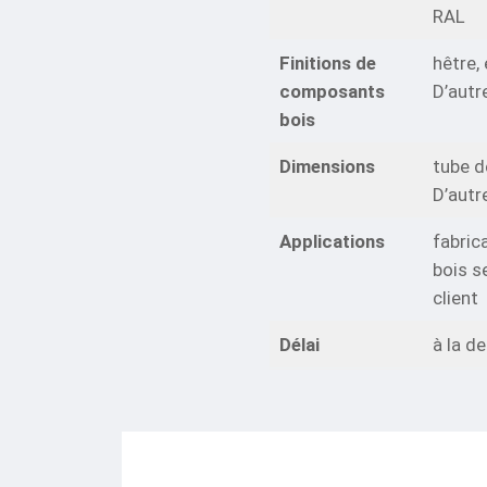
RAL
Finitions de
hêtre,
composants
D’autr
bois
Dimensions
tube 
D’autr
Applications
fabric
bois s
client
Délai
à la 