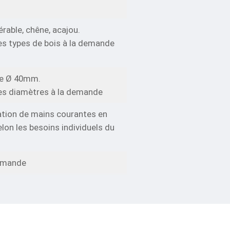
 érable, chêne, acajou.
es types de bois à la demande
de Ø 40mm.
es diamètres à la demande
ation de mains courantes en
elon les besoins individuels du
demande