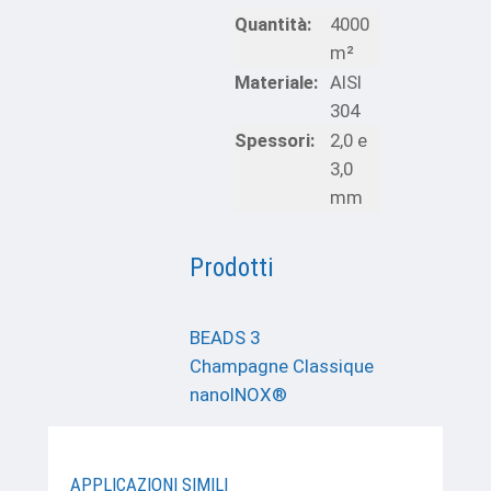
Quantit
à
:
4000
m²
Materiale:
AISI
304
Spessori:
2,0 e
3,0
mm
Prodotti
BEADS 3
Champagne Classique
nanoINOX®
APPLICAZIONI SIMILI