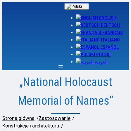
Przejdź
do
ENGLISH
treści
DEUTSCH
FRANÇAIS
ITALIANO
ESPAÑOL
POLSKI
العربية
„National Holocaust
Memorial of Names”
Strona główna
/
Zastosowanie
/
Konstrukcje i architektura
/