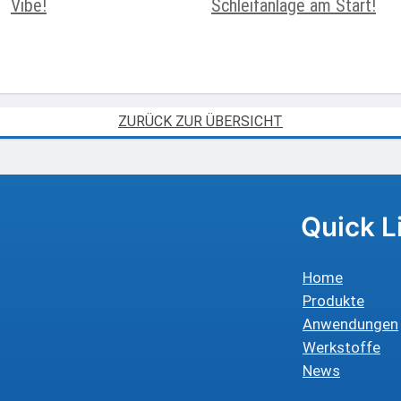
Vibe!
Schleifanlage am Start!
ZURÜCK ZUR ÜBERSICHT
Quick L
Home
Produkte
Anwendungen
Werkstoffe
News